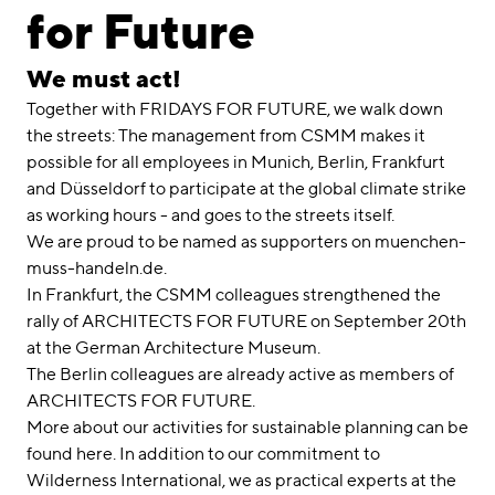
linkedin
instagram
for Future
Deutsch
We must act!
English
Together with FRIDAYS FOR FUTURE, we walk down
Imprint
the streets: The management from CSMM makes it
possible for all employees in Munich, Berlin, Frankfurt
Data Privacy
and Düsseldorf to participate at the global climate strike
as working hours - and goes to the streets itself.
We are proud to be named as supporters on muenchen-
muss-handeln.de.
In Frankfurt, the CSMM colleagues strengthened the
rally of ARCHITECTS FOR FUTURE on September 20th
at the German Architecture Museum.
The Berlin colleagues are already active as members of
ARCHITECTS FOR FUTURE.
More about our activities for sustainable planning can be
found here. In addition to our commitment to
Wilderness International, we as practical experts at the