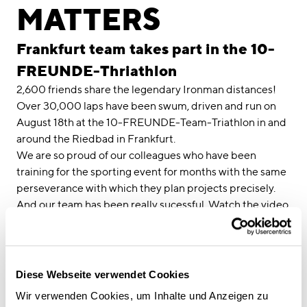
linkedin
instagram
MATTERS
Deutsch
Frankfurt team takes part in the 10-
English
FREUNDE-Thriathlon
Imprint
2,600 friends share the legendary Ironman distances!
Data Privacy
Over 30,000 laps have been swum, driven and run on
August 18th at the 10-FREUNDE-Team-Triathlon in and
around the Riedbad in Frankfurt.
We are so proud of our colleagues who have been
training for the sporting event for months with the same
perseverance with which they plan projects precisely.
And our team has been really sucessful. Watch the video
below:
Diese Webseite verwendet Cookies
Wir verwenden Cookies, um Inhalte und Anzeigen zu