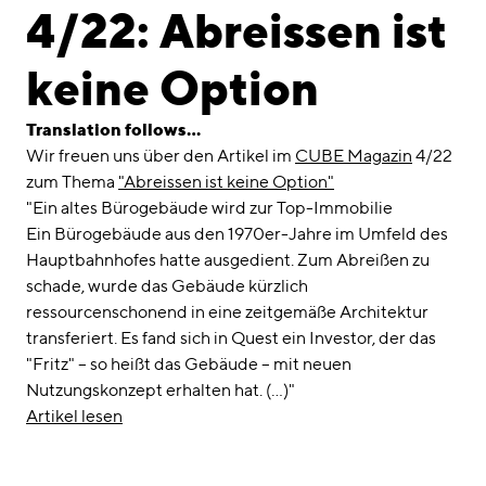
linkedin
instagram
4/22: Abreissen ist
Deutsch
keine Option
English
Imprint
Translation follows…
Wir freuen uns über den Artikel im
CUBE Magazin
4/22
Data Privacy
zum Thema
"Abreissen ist keine Option"
"Ein altes Bürogebäude wird zur Top-Immobilie
Ein Bürogebäude aus den 1970er-Jahre im Umfeld des
Hauptbahnhofes hatte ausgedient. Zum Abreißen zu
schade, wurde das Gebäude kürzlich
ressourcenschonend in eine zeitgemäße Architektur
transferiert. Es fand sich in Quest ein Investor, der das
"Fritz" – so heißt das Gebäude – mit neuen
Nutzungskonzept erhalten hat. (…)"
Artikel lesen