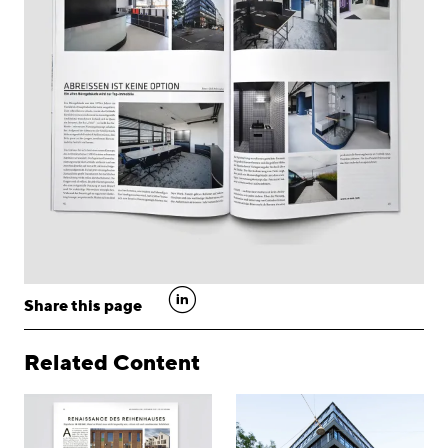
linkedin
Share this page
Related Content