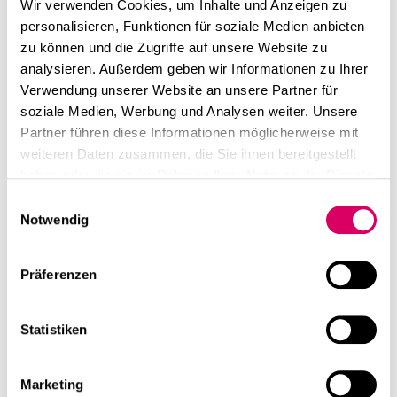
linkedin
instagram
Wir verwenden Cookies, um Inhalte und Anzeigen zu
Architektenblatt
personalisieren, Funktionen für soziale Medien anbieten
Deutsch
zu können und die Zugriffe auf unsere Website zu
9/22: Join our
analysieren. Außerdem geben wir Informationen zu Ihrer
English
Verwendung unserer Website an unsere Partner für
Imprint
Team!
soziale Medien, Werbung und Analysen weiter. Unsere
Data Privacy
Partner führen diese Informationen möglicherweise mit
Our job advertisement was published in the
German
weiteren Daten zusammen, die Sie ihnen bereitgestellt
Architects' Journal - DAB
for short - issue 09/2022
haben oder die sie im Rahmen Ihrer Nutzung der Dienste
(Bavaria). We are looking for architects, interior
gesammelt haben.
Einwilligungsauswahl
architects and project leaders with dedication and team
Notwendig
spirit to enrich our open-minded, multi-cultural and
collaborative team. We offer extensive, multi-faceted
Präferenzen
projects, the opportunity to take on responsibility and
scope for initiative plus excellent opportunities for
professional development.
Interested?
Statistiken
linkedin
Share this page
Marketing