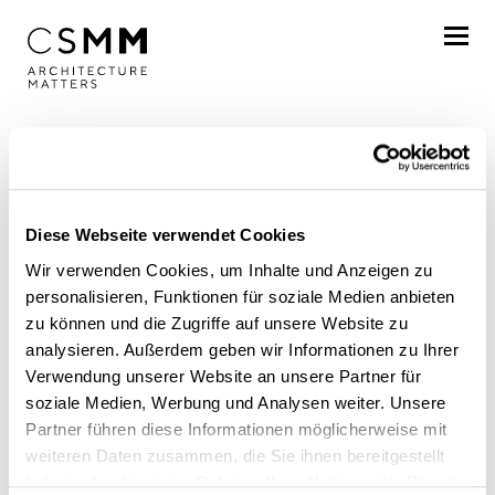
Skip to main content
Profile
Services
Diese Webseite verwendet Cookies
Projects
Wir verwenden Cookies, um Inhalte und Anzeigen zu
Journal
personalisieren, Funktionen für soziale Medien anbieten
zu können und die Zugriffe auf unsere Website zu
Awards
analysieren. Außerdem geben wir Informationen zu Ihrer
Verwendung unserer Website an unsere Partner für
News
Career
soziale Medien, Werbung und Analysen weiter. Unsere
Partner führen diese Informationen möglicherweise mit
FRAME AWARD
Locations
weiteren Daten zusammen, die Sie ihnen bereitgestellt
haben oder die sie im Rahmen Ihrer Nutzung der Dienste