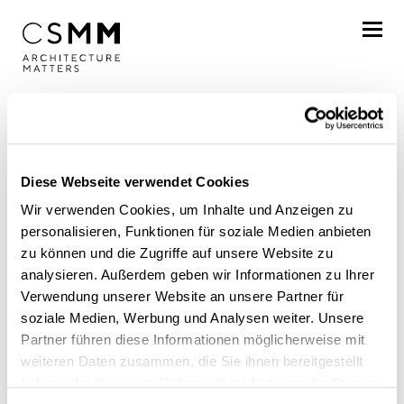
Skip to main content
Profile
Services
Diese Webseite verwendet Cookies
Projects
Wir verwenden Cookies, um Inhalte und Anzeigen zu
personalisieren, Funktionen für soziale Medien anbieten
Journal
zu können und die Zugriffe auf unsere Website zu
analysieren. Außerdem geben wir Informationen zu Ihrer
Awards
Verwendung unserer Website an unsere Partner für
In the press
soziale Medien, Werbung und Analysen weiter. Unsere
Career
Partner führen diese Informationen möglicherweise mit
weiteren Daten zusammen, die Sie ihnen bereitgestellt
Gelungene
Locations
haben oder die sie im Rahmen Ihrer Nutzung der Dienste