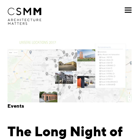
Skip to main content
Profile
Services
Projects
Journal
Awards
Events
Career
The Long Night of
Locations