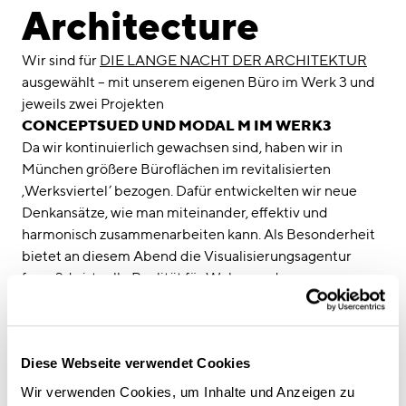
linkedin
instagram
Architecture
Deutsch
Wir sind für
DIE LANGE NACHT DER ARCHITEKTUR
English
ausgewählt – mit unserem eigenen Büro im Werk 3 und
jeweils zwei Projekten
Imprint
CONCEPTSUED UND MODAL M IM WERK3
Data Privacy
Da wir kontinuierlich gewachsen sind, haben wir in
München größere Büroflächen im revitalisierten
‚Werksviertel’ bezogen. Dafür entwickelten wir neue
Denkansätze, wie man miteinander, effektiv und
harmonisch zusammenarbeiten kann. Als Besonderheit
bietet an diesem Abend die Visualisierungsagentur
form 3d virtuelle Realität für Wohn- und
Gewerbeimmobilien an.
BRAINLAB AM TOWER RIEM
Die Brainlab AG entwickelt, produziert und vertreibt
Diese Webseite verwendet Cookies
softwaregestützte Medizintechnologie und ermöglicht
somit Zugang zu optimierten, effizienteren sowie
Wir verwenden Cookies, um Inhalte und Anzeigen zu