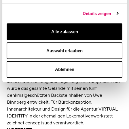
Projekte teilnimmt: Wir durften bei der HOFSTATT für
Hines den Vertrieb mit einer Marketing-Lounge
Details zeigen
unterstützen und ab dem ersten Stock aufwärts für das
Portalgebäude in der Sendlinger Straße die Büros
komplett gestalten, planen und ausbauen.
Alle zulassen
Wir hoffen, Sie hatten viel Spaß bei der
Besichtigungstour
.
Auswahl erlauben
conceptsued° – tenant and corporate consulting
ISARTALWERKSTÄTTEN
Ablehnen
Die Betriebsstätte der Isartalbahn in Thalkirchen diente
ab 1891 der Wartung und Lagerung von Dampfloks. Nun
wurde das gesamte Gelände mit seinen fünf
denkmalgeschützten Backsteinhallen von Uwe
Binnberg entwickelt. Für Bürokonzeption,
Innenarchitektur und Design für die Agentur VIRTUAL
IDENTITY in der ehemaligen Lokomotivenwerkstatt
zeichnet conceptsued verantwortlich.