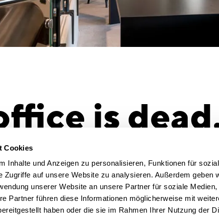
office is dead
the office!
t Cookies
 Inhalte und Anzeigen zu personalisieren, Funktionen für sozia
e Zugriffe auf unsere Website zu analysieren. Außerdem geben w
rwendung unserer Website an unsere Partner für soziale Medien
Die Zeitschr
n Bietau
re Partner führen diese Informationen möglicherweise mit weite
Räume für K
afob annual conference
: CSMM (former:
ereitgestellt haben oder die sie im Rahmen Ihrer Nutzung der D
 Director Sven Bietau will be speaking at the