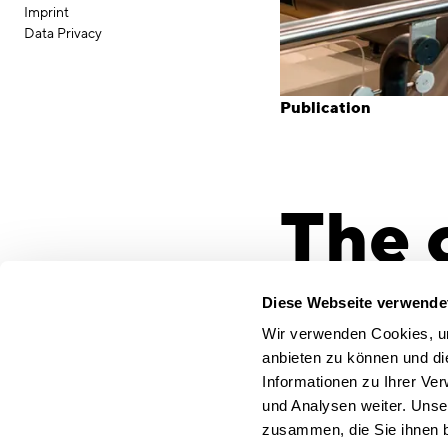
Imprint
Data Privacy
Publication
The 
live 
Diese Webseite verwende
Wir verwenden Cookies, um
anbieten zu können und di
Informationen zu Ihrer Ve
Speech by Sve
und Analysen weiter. Unse
Flexible Office at the i
zusammen, die Sie ihnen b
conceptsued°) Managing