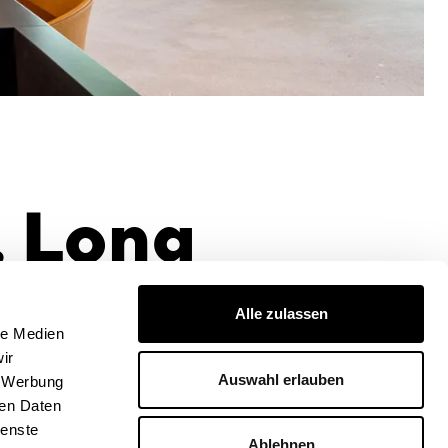
. Long
Alle zulassen
le Medien
ir
Auswahl erlauben
, Werbung
ift
md office
widmet der iafob-Jahrestagung den Artikel
ren Daten
reativität
.
ienste
Ablehnen