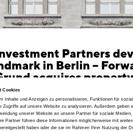
nvestment Partners dev
andmark in Berlin – Forw
und acquires property
 CITY INVEST
t Cookies
0.
The project developers at QUEST Investment
 Inhalte und Anzeigen zu personalisieren, Funktionen für sozia
estigious commercial property in Berlin with
e Zugriffe auf unsere Website zu analysieren. Außerdem geben w
ce to KanAm Grund Group as part of a forward
rwendung unserer Website an unsere Partner für soziale Medien
l become part of KanAm’s open-ended real estate
re Partner führen diese Informationen möglicherweise mit weite
EST’. The traditional Kontorhaus building at
ereitgestellt haben oder die sie im Rahmen Ihrer Nutzung der D