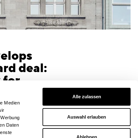
elops
ard deal:
 for
Alle zulassen
le Medien
ir
Auswahl erlauben
, Werbung
ren Daten
ienste
Ablehnen