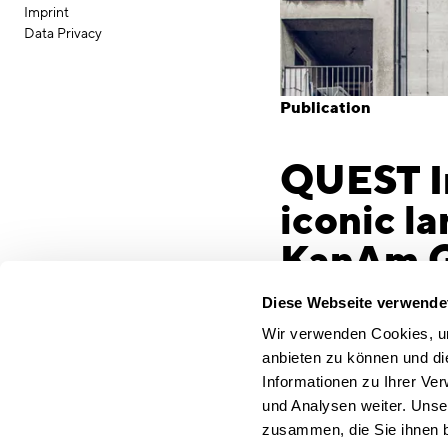
Imprint
Data Privacy
Publication
QUEST I
iconic l
KanAm Gr
LEADING
Diese Webseite verwende
Hamburg, 4 June 202
Wir verwenden Cookies, um
Partners have sold a pr
anbieten zu können und di
4,000 m² of office spa
Informationen zu Ihrer Ve
deal. The property wil
und Analysen weiter. Unse
fund ‘LEADING CITY INV
zusammen, die Sie ihnen b