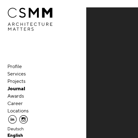
Skip to main content
Profile
Services
Projects
Journal
Awards
Career
Locations
linkedin
instagram
Deutsch
English