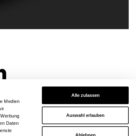
n
Alle zulassen
le Medien
ir
Auswahl erlauben
, Werbung
tung
ren Daten
ienste
Ablehnen