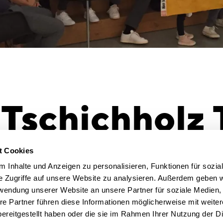
 Tschichholz 
g der WM
t Cookies
 Inhalte und Anzeigen zu personalisieren, Funktionen für sozia
e Zugriffe auf unsere Website zu analysieren. Außerdem geben w
rwendung unserer Website an unsere Partner für soziale Medien
lz bewies die beste Einsicht in die
re Partner führen diese Informationen möglicherweise mit weite
llverhältnisse und gewann das CSMM-Tippspiel
ereitgestellt haben oder die sie im Rahmen Ihrer Nutzung der D
er Timo Brehme.