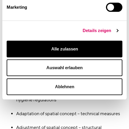
ensure safe working conditions for all employees.
Marketing
We have extended our long-standing expertise in
planning, consulting and change management in order
to specifically meet the new requirements of Covid-19:
Floor plan analysis with preventive measures
Details zeigen
Evaluation of the status quo in consideration of
Alle zulassen
Workplace regulations and requirements
Flexible workplace solutions short-/medium-/long-
Auswahl erlauben
term
Advice on procedures in compliance with the
Ablehnen
minimum standards with regard to distance and
hygiene regulations
Adaptation of spatial concept – technical measures
Adjustment of spatial concept – structural