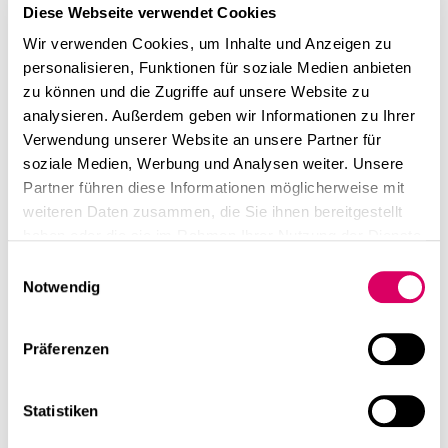
We'll get you back
linkedin
instagram
Diese Webseite verwendet Cookies
to the office
Wir verwenden Cookies, um Inhalte und Anzeigen zu
Deutsch
personalisieren, Funktionen für soziale Medien anbieten
English
zu können und die Zugriffe auf unsere Website zu
#backtotheoffice #comebackstronger
Imprint
analysieren. Außerdem geben wir Informationen zu Ihrer
We'll help you to get back to the office!
Verwendung unserer Website an unsere Partner für
Please find here free download icons for a quick start:
Data Privacy
soziale Medien, Werbung und Analysen weiter. Unsere
Please click here to download the files!
Partner führen diese Informationen möglicherweise mit
weiteren Daten zusammen, die Sie ihnen bereitgestellt
haben oder die sie im Rahmen Ihrer Nutzung der Dienste
gesammelt haben.
Einwilligungsauswahl
Notwendig
Präferenzen
View all & download
Statistiken
Additionally, we support you with individual solutions to