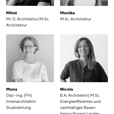
Miloš
Monika
Ph. D. Architektur/M.Sc.
M.Sc. Architektur
Architektur
Muna
Nicola
Dipl.-Ing. (FH)
B.A. Architektin| M.Sc.
Innenarchitektin
Energieeffizientes und
Studioleitung
nachhaltiges Bauen
Senior Project Leader