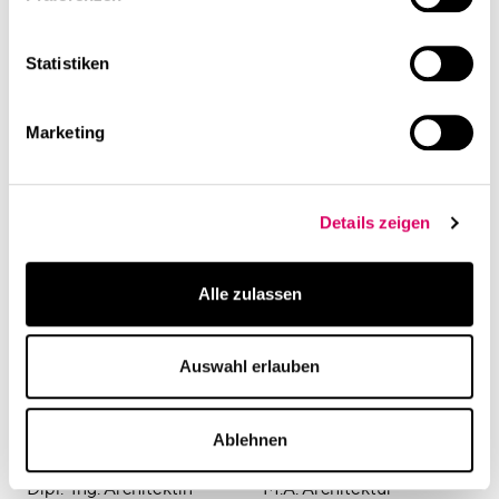
Statistiken
Katja
Katrin
Marketing
M.A. Innenarchitektin
Dipl.-Ing. Architektin
Senior Project Leader
Details zeigen
Alle zulassen
Auswahl erlauben
Ablehnen
Kerstin
Lara
Dipl.-Ing. Architektin
M.A. Architektur