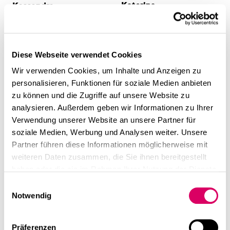
Katerina
Kassandra
M.Sc. Architektur
M.Arch. Architektin
Diese Webseite verwendet Cookies
Wir verwenden Cookies, um Inhalte und Anzeigen zu
personalisieren, Funktionen für soziale Medien anbieten
zu können und die Zugriffe auf unsere Website zu
analysieren. Außerdem geben wir Informationen zu Ihrer
Verwendung unserer Website an unsere Partner für
soziale Medien, Werbung und Analysen weiter. Unsere
Partner führen diese Informationen möglicherweise mit
Katharina
Katharina
weiteren Daten zusammen, die Sie ihnen bereitgestellt
M.A. Architektin
Dipl.-Ing. (FH) Architektur
haben oder die sie im Rahmen Ihrer Nutzung der Dienste
gesammelt haben.
Einwilligungsauswahl
Notwendig
Präferenzen