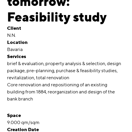
tomorrow:
Awards
Feasibility study
Career
Client
Locations
N.N.
Location
linkedin
instagram
Bavaria
Services
Deutsch
brief & evaluation
property analysis & selection
design
English
package
pre-planning
purchase & feasibility studies
Imprint
revitalization
total renovation
Core renovation and repositioning of an existing
Data Privacy
building from 1884, reorganization and design of the
bank branch
Space
9.000 qm/sqm
Creation Date