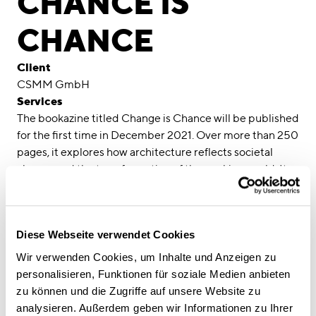
CHANCE IS
Awards
CHANCE
Career
Client
Locations
CSMM GmbH
Services
linkedin
instagram
The bookazine titled Change is Chance will be published
for the first time in December 2021. Over more than 250
Deutsch
pages, it explores how architecture reflects societal
English
change and the transformation of the working world. It
Imprint
presents innovative design approaches and solutions
that have become necessary due to the challenges of
Data Privacy
the past year.
Diese Webseite verwendet Cookies
Wir verwenden Cookies, um Inhalte und Anzeigen zu
Creation Date
personalisieren, Funktionen für soziale Medien anbieten
2021
zu können und die Zugriffe auf unsere Website zu
analysieren. Außerdem geben wir Informationen zu Ihrer