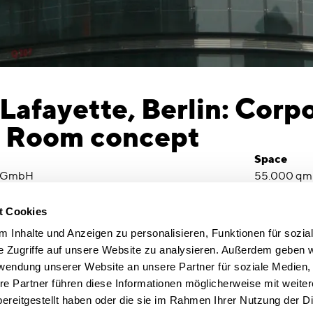
 Lafayette, Berlin: Corp
& Room concept
Space
t GmbH
55.000 qm
Creation D
2010
t Cookies
Building A
 Inhalte und Anzeigen zu personalisieren, Funktionen für sozia
rketing and usage concept
Jean Nouvel
e Zugriffe auf unsere Website zu analysieren. Außerdem geben w
ategic concept for a new identity.
rwendung unserer Website an unsere Partner für soziale Medien
ed in a prime location is to be re-established as
re Partner führen diese Informationen möglicherweise mit weite
end retail brands with increased customer
ereitgestellt haben oder die sie im Rahmen Ihrer Nutzung der D
 the whole building.