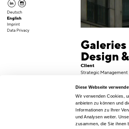
linkedin
instagram
Deutsch
English
Imprint
Data Privacy
Galeries
Design 
Client
Strategic Managemen
Location
Berlin
Diese Webseite verwende
Services
Wir verwenden Cookies, um
Floor plan analysis, ma
anbieten zu können und di
New Positioning and str
Informationen zu Ihrer Ve
The shopping mall situat
und Analysen weiter. Unse
a destination for high-
zusammen, die Sie ihnen b
frequencies throughout