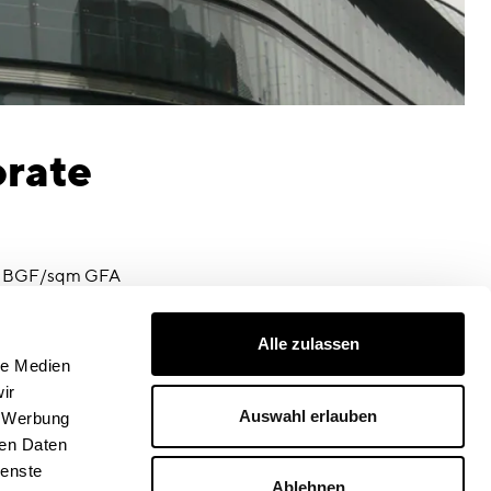
orate
 BGF/sqm GFA
ate
Alle zulassen
rchitect
le Medien
, Paris
ir
Auswahl erlauben
, Werbung
ren Daten
ienste
Ablehnen