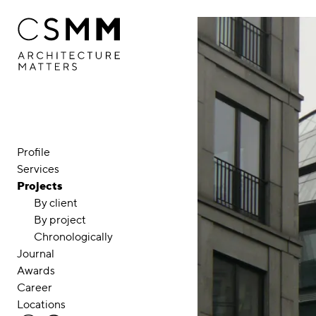
Skip to main content
Profile
Services
Projects
By client
By project
Chronologically
Journal
Awards
Career
Locations