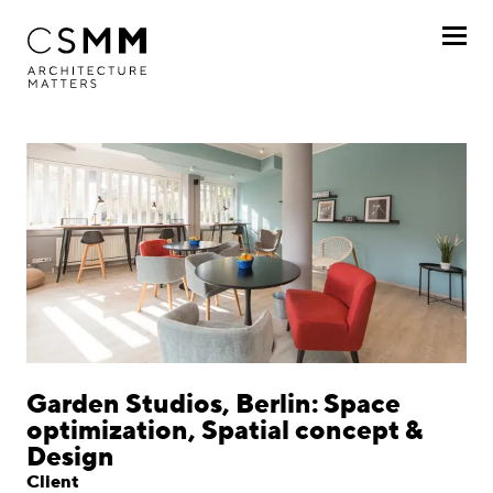
Skip to main content
Profile
Services
Projects
By client
By project
Chronologically
Garden Studios, Berlin: Space
optimization, Spatial concept &
Journal
Design
Client