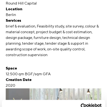
Awards
Round Hill Capital
Location
Career
Berlin
Services
Locations
brief & evaluation
Feasibility study
site survey
colour &
material concept
project budget & cost estimation
linkedin
instagram
design package
furniture design
technical design
planning
tender stage
tender stage & support in
Deutsch
awarding scope of work
on-site quality control
English
construction supervision
Imprint
Space
Data Privacy
12.500 qm BGF/sqm GFA
Creation Date
2020