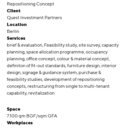
Awards
Repositioning Concept
Client
Career
Quest Investment Partners
Location
Locations
Berlin
Services
linkedin
instagram
brief & evaluation
Feasibility study
site survey
capacity
planning
space allocation programme
occupancy
Deutsch
planning
office concept
colour & material concept
English
definiton of fit-out standards
furniture design
interior
design
signage & guidance system
purchase &
Imprint
feasibility studies
development of repositioning
Data Privacy
concepts
restructuring from single to multi-tenant
capability
revitalization
Space
7.100 qm BGF/sqm GFA
Workplaces