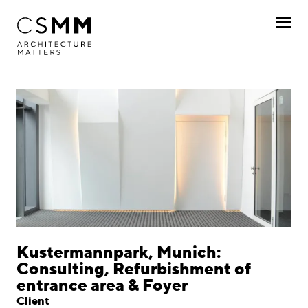
Skip to main content
Profile
Services
Projects
By client
By project
Chronologically
Kustermannpark, Munich:
Consulting, Refurbishment of
Journal
entrance area & Foyer
Client