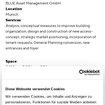
Awards
BLUE Asset Management GmbH
Location
Career
Munich
Services
Locations
Analysis, conceptual measures to improve building
organization, design and construction of new access-
linkedin
instagram
concept, strategic market positioning, incorporation of
tenant requests, General Planning conversion, new
Deutsch
entrances and foyer
English
Imprint
Space
7.400 qm BGF/sqm GFA
Data Privacy
Creation Date
2013
Diese Webseite verwendet Cookies
Wir verwenden Cookies, um Inhalte und Anzeigen zu
personalisieren, Funktionen für soziale Medien anbieten