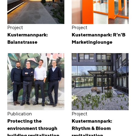
Project
Project
Kustermannpark:
Kustermannpark: R'n'B
Balanstrasse
Marketinglounge
Publication
Project
Protecting the
Kustermannpark:
environment through
Rhythm & Bloom
building revitalization
revitalization