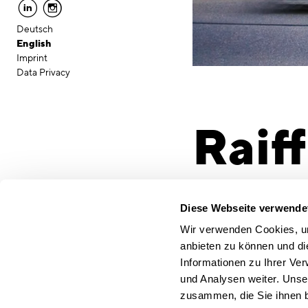
linkedin
instagram
Deutsch
English
Imprint
Data Privacy
Raif
Muni
Diese Webseite verwende
Wir verwenden Cookies, um
anbieten zu können und di
Client
Informationen zu Ihrer Ve
OH Vermögensverwal
und Analysen weiter. Unse
Location
zusammen, die Sie ihnen b
Oberhaching