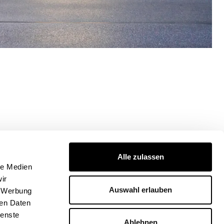
shment
Alle zulassen
le Medien
ir
Auswahl erlauben
, Werbung
BGF/sqm GFA
ren Daten
ate
ienste
Ablehnen