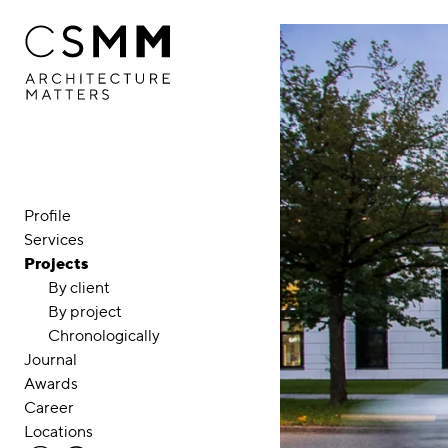
Skip to main content
Profile
Services
Projects
By client
By project
Chronologically
Journal
Awards
Career
Locations