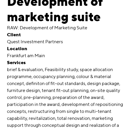
Development of
Awards
marketing suite
Career
RAW: Development of Marketing Suite
Locations
Client
Quest Investment Partners
linkedin
instagram
Location
Frankfurt am Main
Deutsch
Services
English
brief & evaluation
Feasibility study
space allocation
Imprint
programme
occupancy planning
colour & material
concept
definiton of fit-out standards
design package
Data Privacy
furniture design
tenant fit-out planning
on-site quality
control
pre-planning
preparation of the award
participation in the award
development of repositioning
concepts
restructuring from single to multi-tenant
capability
revitalization
total renovation
marketing
support through conceptual design and realization of a