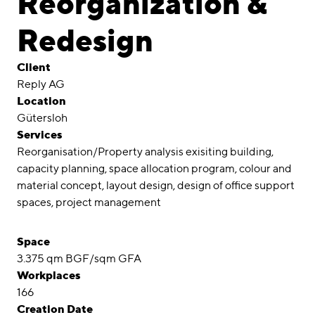
Reorganization &
Awards
Redesign
Career
Client
Locations
Reply AG
Location
linkedin
instagram
Gütersloh
Services
Deutsch
Reorganisation/Property analysis exisiting building,
English
capacity planning, space allocation program, colour and
Imprint
material concept, layout design, design of office support
spaces, project management
Data Privacy
Space
3.375 qm BGF/sqm GFA
Workplaces
166
Creation Date