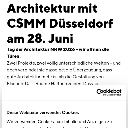
linkedin
instagram
Architektur mit
Deutsch
CSMM Düsseldorf
English
Impressum
am 28. Juni
Datenschutz
Tag der Architektur NRW 2026 – wir öffnen die
Türen.
Zwei Projekte, zwei völlig unterschiedliche Welten – und
doch verbindet sie dasselbe: die Überzeugung, dass
gute Architektur mehr ist als die Gestaltung von
Flächen. Dass Räume Haltung zeigen. Dass sie
Menschen prägen, inspirieren, zusammenbringen.
Am
Sonntag, 28. Juni
laden wir ein, genau das selbst zu
erleben:
Hogan Lovells – Arbeiten in der Ikone
Diese Webseite verwendet Cookies
Das Dreischeibenhaus ist Düsseldorfer Stadtgeschichte.
Wir verwenden Cookies, um Inhalte und Anzeigen zu
Zehn Etagen haben wir für Hogan Lovells neu gedacht –