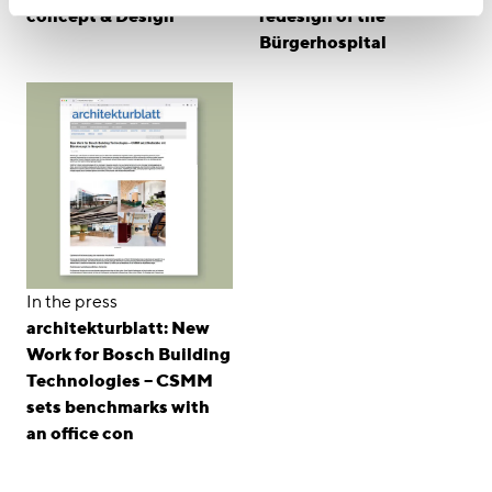
concept & Design
redesign of the
Bürgerhospital
In the press
architekturblatt: New
Work for Bosch Building
Technologies – CSMM
sets benchmarks with
an office con