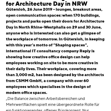
linkedin
instagram
for Architecture Day in NRW
Gütersloh, 26 June 2019 – lounges, breakout areas,
Deutsch
open communication spaces: when 170 buildings,
English
projects and parks open their doors for Architecture
Day in North Rhine-Westphalia on 29 and 30 June,
Imprint
anyone who is interested can also get a glimpse of
Data Privacy
the workplace of tomorrow. In Gütersloh, in keeping
with this year’s motto of “Shaping spaces”,
international IT consultancy company Reply is
showing how creative office design can help
employees working on site to be more creative in
their daily lives. Their workplace, covering more
than 3,000 m2, has been designed by the architects
from CSMM GmbH, a company with over 60
employees which specialises in the design of
modern office spaces.
„Die Balance zwischen Arbeitsbereichen und
Mehrwertflächen spielt eine übergeordnete Rolle für
ein funktionierendes, offenes Bürokonzept. Nur