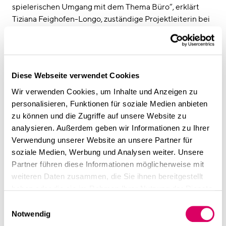
spielerischen Umgang mit dem Thema Büro“, erklärt
Tiziana Feighofen-Longo, zuständige Projektleiterin bei
CSMM. Insgesamt erhöht diese Ausstattung laut
Feighofen-Longo die Aufenthaltsqualität, lädt die
Mitarbeiter dazu ein, kreativ und im Team zu arbeiten
und auch nach Feierabend Zeit miteinander zu
Diese Webseite verwendet Cookies
verbringen. Die Reply-Zentrale in Gütersloh gestalteten
gemeinsam mit ihr die Corporate-Architecture-
Wir verwenden Cookies, um Inhalte und Anzeigen zu
Spezialistin Ira Roters und die Architektin Alice Zambon.
personalisieren, Funktionen für soziale Medien anbieten
zu können und die Zugriffe auf unsere Website zu
analysieren. Außerdem geben wir Informationen zu Ihrer
Der „Tag der Architektur“ jährt sich in NRW bereits zum
Verwendung unserer Website an unsere Partner für
24. Mal und bietet Gelegenheit, neue und erneuerte
soziale Medien, Werbung und Analysen weiter. Unsere
Architekturen zu erkunden und sie sich von den
Partner führen diese Informationen möglicherweise mit
Planerinnen und Planern gemeinsam mit ihren
weiteren Daten zusammen, die Sie ihnen bereitgestellt
Auftraggebern erläutern zu lassen. In den vergangenen
haben oder die sie im Rahmen Ihrer Nutzung der Dienste
Jahren machten sich jeweils rund 35.000
gesammelt haben.
Einwilligungsauswahl
Besucherinnen und Besucher an dem letzten Juni-
Notwendig
Wochenende auf den Weg, um diesen Dialog zu suchen