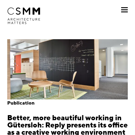
Skip to main content
Profile
Services
Projects
Journal
Awards
Publication
Career
Better, more beautiful working in
Locations
Gütersloh: Reply presents its office
as a creative working environment