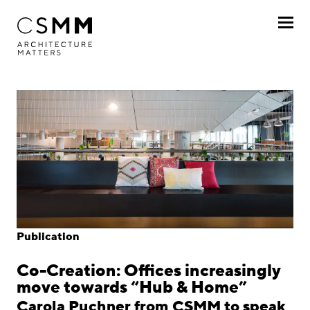
Skip to main content
Profile
Services
Projects
Journal
Awards
Publication
Career
Co-Creation: Offices increasingly
Locations
move towards “Hub & Home”
Carola Puchner from CSMM to speak