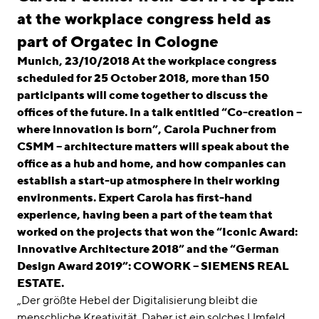
linkedin
instagram
at the workplace congress held as
Deutsch
part of Orgatec in Cologne
English
Munich, 23/10/2018 At the workplace congress
scheduled for 25 October 2018, more than 150
Imprint
participants will come together to discuss the
Data Privacy
offices of the future. In a talk entitled “Co-creation –
where innovation is born”, Carola Puchner from
CSMM – architecture matters will speak about the
office as a hub and home, and how companies can
establish a start-up atmosphere in their working
environments. Expert Carola has first-hand
experience, having been a part of the team that
worked on the projects that won the “Iconic Award:
Innovative Architecture 2018” and the “German
Design Award 2019”: COWORK – SIEMENS REAL
ESTATE.
„Der größte Hebel der Digitalisierung bleibt die
menschliche Kreativität. Daher ist ein solches Umfeld