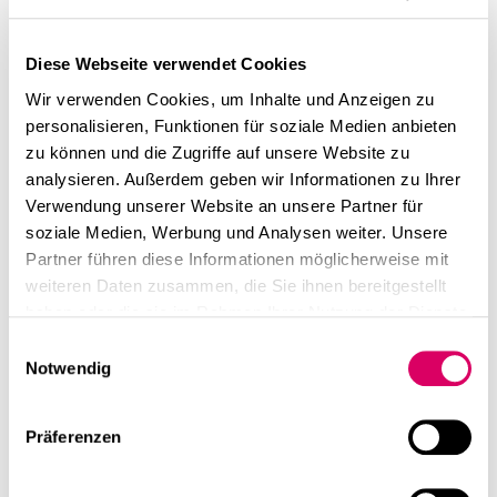
vielmehr dem Wunsch von
Unternehmen und
Diese Webseite verwendet Cookies
Konzernen nach agilen,
Wir verwenden Cookies, um Inhalte und Anzeigen zu
inspirierenden
personalisieren, Funktionen für soziale Medien anbieten
Arbeitswelten für ihre
zu können und die Zugriffe auf unsere Website zu
Mitarbeiter.
analysieren. Außerdem geben wir Informationen zu Ihrer
Verwendung unserer Website an unsere Partner für
Carola Puchner
soziale Medien, Werbung und Analysen weiter. Unsere
Partner führen diese Informationen möglicherweise mit
weiteren Daten zusammen, die Sie ihnen bereitgestellt
haben oder die sie im Rahmen Ihrer Nutzung der Dienste
gesammelt haben.
Einwilligungsauswahl
Notwendig
Präferenzen