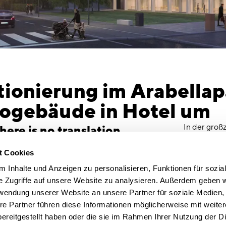
tionierung im Arabella
ogebäude in Hotel um
In der groß
here is no translation
München ste
Arbeitsbere
t Cookies
 BWH Hotel Group Central Europe:
oder abends
 Inhalte und Anzeigen zu personalisieren, Funktionen für sozia
otel in München eröffnet Herbst 2021
Gruppeneven
e Zugriffe auf unsere Website zu analysieren. Außerdem geben w
ünchen bekommt ein neues Best Western
Snack-Karte
rwendung unserer Website an unsere Partner für soziale Medien
ge: Nahe dem Englischen Garten, im
geben. Schon
re Partner führen diese Informationen möglicherweise mit weite
rtier Arabellapark, entsteht derzeit ein
neuen Haus 
ereitgestellt haben oder die sie im Rahmen Ihrer Nutzung der D
-Hotel mit 220 Zimmern, das im September
einem exter