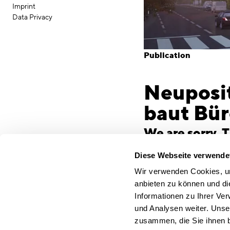
Imprint
Data Privacy
Publication
Neuposi
baut Bür
We are sorry. T
available.
Diese Webseite verwende
Pressemitteilung der
Wir verwenden Cookies, um
Neues Best Western H
anbieten zu können und di
Da legst di nieda! M
Informationen zu Ihrer Ve
Hotel in zentraler La
und Analysen weiter. Unse
renommierten Stadtqua
zusammen, die Sie ihnen b
modernes Drei-Sterne