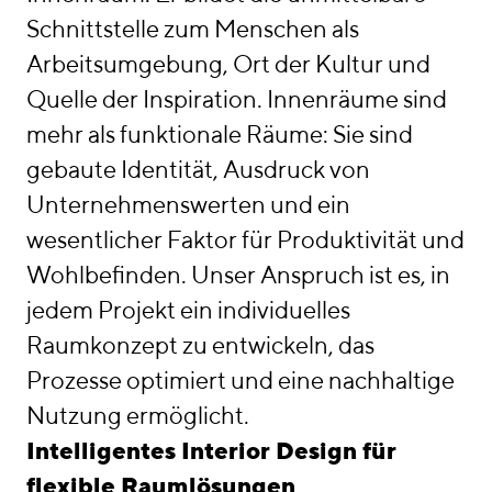
Awards
Schnittstelle zum Menschen als
Arbeitsumgebung, Ort der Kultur und
Karriere
Quelle der Inspiration. Innenräume sind
Standorte
mehr als funktionale Räume: Sie sind
linkedin
instagram
gebaute Identität, Ausdruck von
Unternehmenswerten und ein
Deutsch
wesentlicher Faktor für Produktivität und
English
Wohlbefinden. Unser Anspruch ist es, in
Impressum
jedem Projekt ein individuelles
Datenschutz
Raumkonzept zu entwickeln, das
Prozesse optimiert und eine nachhaltige
Nutzung ermöglicht.
Intelligentes Interior Design für
flexible Raumlösungen