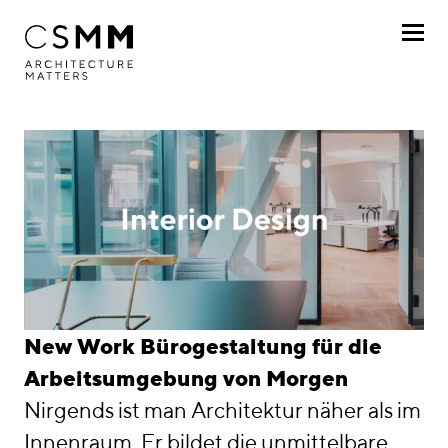
Direkt zum Inhalt
Profil
Leistungen
Architektur
Consulting
Interior Design
Interior Design
New Work Bürogestaltung für die
Projekte
Arbeitsumgebung von Morgen
Nirgends ist man Architektur näher als im
Journal
Innenraum. Er bildet die unmittelbare