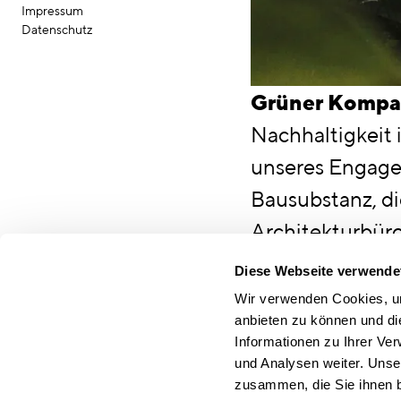
Impressum
Datenschutz
ESG 
Grüner Kompa
Nachhaltigkeit i
unseres Engage
Bausubstanz, di
Architekturbüro
Gestaltung eine
Diese Webseite verwende
Mit dieser Stra
Wir verwenden Cookies, um
anbieten zu können und di
auch ein Bewuss
Informationen zu Ihrer Ve
durch verantwo
und Analysen weiter. Unse
zusammen, die Sie ihnen b
gestalten.