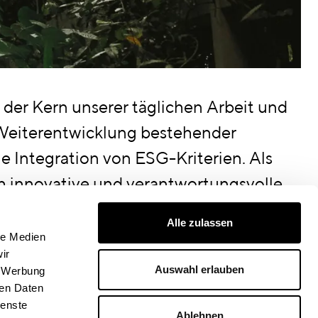
lanen mit We
st der Kern unserer täglichen Arbeit und
 Weiterentwicklung bestehender
e Integration von ESG-Kriterien. Als
ch innovative und verantwortungsvolle
chaft zu leisten.
Alle zulassen
ischen Fußabdruck minimieren, sondern
le Medien
ir
en Branche schaffen. Unser Ziel ist es,
Auswahl erlauben
, Werbung
ukunft für kommende Generationen zu
ren Daten
ienste
Ablehnen