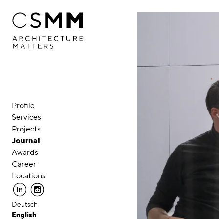
Skip to main content
Profile
Services
Projects
Journal
Awards
Career
Locations
linkedin
instagram
Deutsch
English