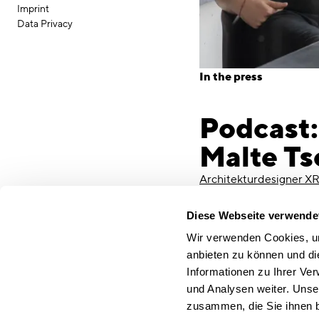
Imprint
Data Privacy
In the press
Podcast:
Malte Ts
Architekturdesigner XR 
Architecture I Design I 
Diese Webseite verwende
We were able to speak 
Wir verwenden Cookies, um
and our partner Malte Kö
anbieten zu können und di
architectural offices.
Informationen zu Ihrer Ve
Malte Tschörtner (CS
und Analysen weiter. Unse
Can architecture firms 
zusammen, die Sie ihnen b
digital solution approac