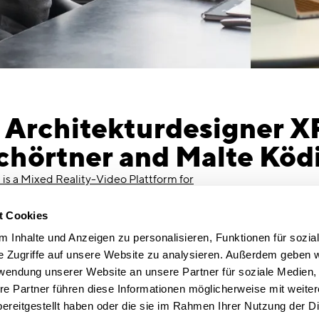
 Architekturdesigner X
chörtner and Malte Köd
is a Mixed Reality-Video Plattform for
Real Estate.
t Cookies
with our managing director Malte Tschörtner
 Inhalte und Anzeigen zu personalisieren, Funktionen für sozia
ditz from spaciv on the subject of digital
e Zugriffe auf unsere Website zu analysieren. Außerdem geben w
rwendung unserer Website an unsere Partner für soziale Medien
MM Architects) & Malte Köditz (SPACIV)
re Partner führen diese Informationen möglicherweise mit weite
and start-ups form a symbiotic relationship with
ereitgestellt haben oder die sie im Rahmen Ihrer Nutzung der D
hes? Since we’re asking, of course they can. They