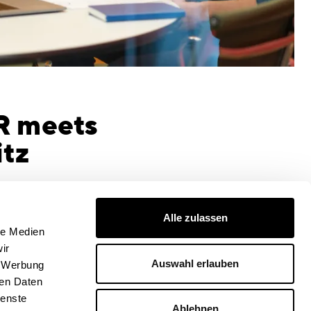
R meets
itz
Alle zulassen
le Medien
ir
Auswahl erlauben
, Werbung
ren Daten
ienste
Ablehnen