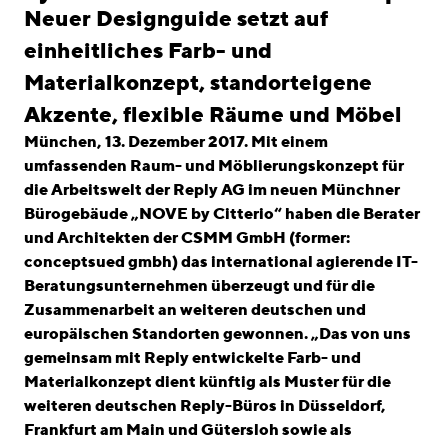
linkedin
instagram
Neuer Designguide setzt auf
einheitliches Farb- und
Deutsch
Materialkonzept, standorteigene
English
Akzente, flexible Räume und Möbel
Imprint
München, 13. Dezember 2017. Mit einem
Data Privacy
umfassenden Raum- und Möblierungskonzept für
die Arbeitswelt der Reply AG im neuen Münchner
Bürogebäude „NOVE by Citterio“ haben die Berater
und Architekten der CSMM GmbH (former:
conceptsued gmbh) das international agierende IT-
Beratungsunternehmen überzeugt und für die
Zusammenarbeit an weiteren deutschen und
europäischen Standorten gewonnen. „Das von uns
gemeinsam mit Reply entwickelte Farb- und
Materialkonzept dient künftig als Muster für die
weiteren deutschen Reply-Büros in Düsseldorf,
Frankfurt am Main und Gütersloh sowie als