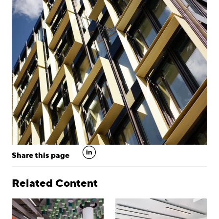
linkedin
Share this page
Related Content