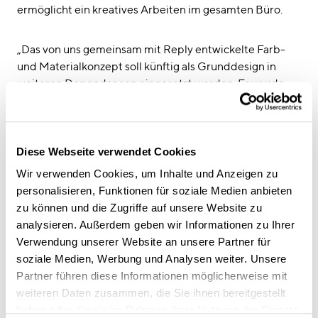
ermöglicht ein kreatives Arbeiten im gesamten Büro.
„Das von uns gemeinsam mit Reply entwickelte Farb-
und Materialkonzept soll künftig als Grunddesign in
weiteren Dependancen eingesetzt werden. Es wurde
jedoch so entwickelt, dass den einzelnen Standorten
genügend Freiraum bleibt, um individuelle Akzente zu
setzten, ohne dass der Wiedererkennungswert von
Reply verloren geht“, erklärt Tiziana Feighofen-Longo,
Diese Webseite verwendet Cookies
zuständige Projektleiterin bei conceptsued°. So schaffen
Wir verwenden Cookies, um Inhalte und Anzeigen zu
am Münchner Standort beispielsweise ausgefallene,
personalisieren, Funktionen für soziale Medien anbieten
großformatige und farbintensive Teppiche oder
zu können und die Zugriffe auf unsere Website zu
raumhohe, freistehende wie auch wandbegleitende
analysieren. Außerdem geben wir Informationen zu Ihrer
Livingwalls Akzente. Regalsysteme dienen der
Verwendung unserer Website an unsere Partner für
optischen und räumliche Trennung von offenen
soziale Medien, Werbung und Analysen weiter. Unsere
Bereichen, Copy-Nischen und Archivflächen. Tiziana
Partner führen diese Informationen möglicherweise mit
Feighofen-Longo: „Insgesamt erhöht die neue
weiteren Daten zusammen, die Sie ihnen bereitgestellt
Ausstattung die Aufenthaltsqualität, lädt die Mitarbeiter
haben oder die sie im Rahmen Ihrer Nutzung der Dienste