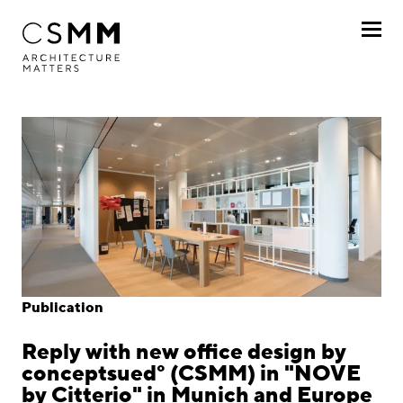
Skip to main content
Profile
Services
Projects
Journal
Awards
Publication
Career
Reply with new office design by
Locations
conceptsued° (CSMM) in "NOVE
by Citterio" in Munich and Europe